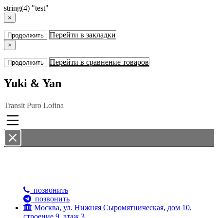
string(4) "test"
×
Перейти в закладки
Продолжить
×
Перейти в сравнение товаров
Продолжить
Yuki & Yan
Transit Puro Lofina
интернет-магазин Yuki & Yan
+7(903)968-21-93
позвонить
позвонить
Москва, ул. Нижняя Сыромятническая, дом 10,
строение 9, этаж 3