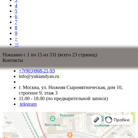
4
5
6
7
8
9
>
>|
Показано с 1 по 15 из 331 (всего 23 страниц)
Контакты
+7(903)968-21-93
info@yukiandyan.ru
г. Москва, ул. Нижняя Сыромятническая, дом 10,
строение 9, этаж 3
11.00 - 18.00 (по предварительной записи)
telegram