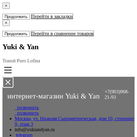
×
Перейти в закладки
Продолжить
×
Перейти в сравнение товаров
Продолжить
Yuki & Yan
Transit Puro Lofina
+7(903)968-
интернет-магазин Yuki & Yan
21-93
позвонить
позвонить
Москва, ул. Нижняя Сыромятническая, дом 10, строение
9, этаж 3
info@yukiandyan.ru
telegram