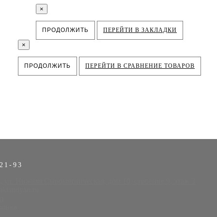
×
ПРОДОЛЖИТЬ
ПЕРЕЙТИ В ЗАКЛАДКИ
×
ПРОДОЛЖИТЬ
ПЕРЕЙТИ В СРАВНЕНИЕ ТОВАРОВ
21-93
, ул. Нижняя Сыромятническая, дом 10, строение 9, этаж 3
kiandyan.ru
m
вонка