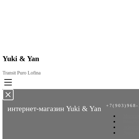
Yuki & Yan
Transit Puro Lofina
+7(903)968-
интернет-магазин Yuki & Yan
Москва
info@yu
telegra
Заказ з