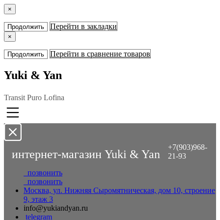
×
Перейти в закладки
Продолжить
×
Перейти в сравнение товаров
Продолжить
Yuki & Yan
Transit Puro Lofina
+7(903)968-
интернет-магазин Yuki & Yan
21-93
позвонить
позвонить
Москва, ул. Нижняя Сыромятническая, дом 10, строение
9, этаж 3
info@yukiandyan.ru
telegram