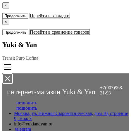
×
Перейти в закладки
Продолжить
×
Перейти в сравнение товаров
Продолжить
Yuki & Yan
Transit Puro Lofina
+7(903)968-
интернет-магазин Yuki & Yan
21-93
позвонить
позвонить
Москва, ул. Нижняя Сыромятническая, дом 10, строение
9, этаж 3
info@yukiandyan.ru
telegram